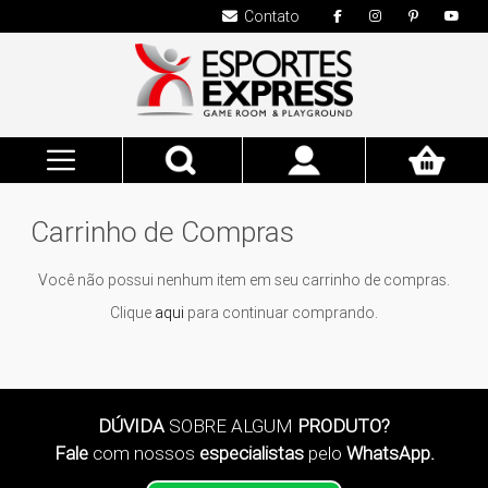
Contato
Pesquisa
Meu
Carrinho
Carrinho de Compras
Você não possui nenhum item em seu carrinho de compras.
Clique
aqui
para continuar comprando.
DÚVIDA
SOBRE ALGUM
PRODUTO?
Fale
com nossos
especialistas
pelo
WhatsApp.