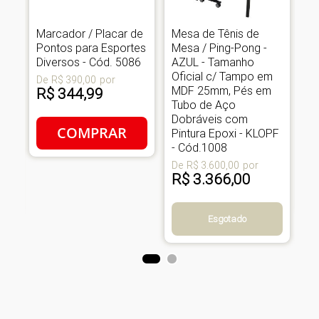
Marcador / Placar de
Mesa de Tênis de
Me
Pontos para Esportes
Mesa / Ping-Pong -
Me
o
Diversos - Cód. 5086
AZUL - Tamanho
Ta
Oficial c/ Tampo em
T
De
R$ 390,00
por
m
MDF 25mm, Pés em
18
R$ 344,99
Tubo de Aço
Ma
Dobráveis com
Có
COMPRAR
Pintura Epoxi - KLOPF
De
- Cód.1008
R
De
R$ 3.600,00
por
R$ 3.366,00
Esgotado