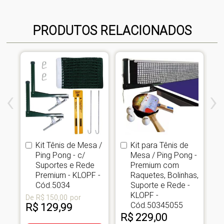
PRODUTOS RELACIONADOS
‹
›
Kit Tênis de Mesa /
Kit para Tênis de
Comprar
Comprar
s
Ping Pong - c/
Mesa / Ping Pong -
Suportes e Rede
Premium com
Premium - KLOPF -
Raquetes, Bolinhas,
-
Cód.5034
Suporte e Rede -
KLOPF -
De
R$ 150,00
por
Cód.50345055
R$ 129,99
De
R$ 229,00
R