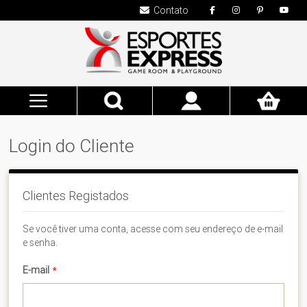
Contato
Pesquisa
Meu
Carrinho
Login do Cliente
Clientes Registados
Se você tiver uma conta, acesse com seu endereço de e-mail
e senha.
E-mail