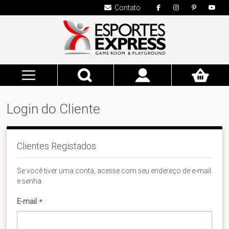
Contato
Pesquisa
Meu
Carrinho
Login do Cliente
Clientes Registados
Se você tiver uma conta, acesse com seu endereço de e-mail
e senha.
E-mail